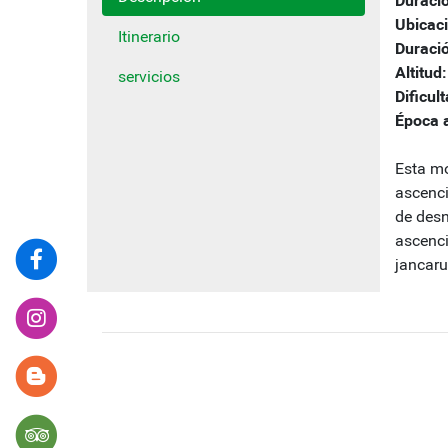
Ubicaci
Itinerario
Duraci
Altitud:
servicios
Dificult
Época 
Esta mo
ascenci
de desn
ascenci
jancaru