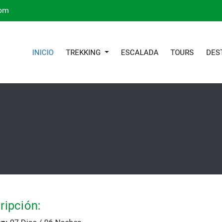
com
(CURRENT)
INICIO
TREKKING
ESCALADA
TOURS
DES
ripción:
ón:
07 Dias / 06 Noches