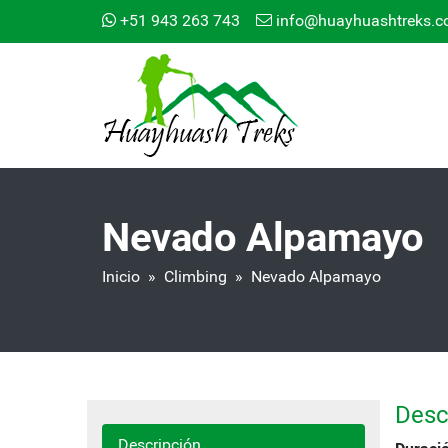
+51 943 263 743
info@huayhuashtreks.
Nevado Alpamayo
Inicio
»
Climbing
» Nevado Alpamayo
Desc
Descripción
Duraci