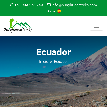
+51 943 263 743
info@huayhuashtreks.com
Idioma
Ecuador
Inicio
» Ecuador